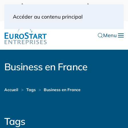
UK: 0044(0) 203 445 0916
FRANCE: 0033
(0) 1 53 57 49 10
0033 (0) 6 70 52 11 09
Accéder au contenu principal
Menu
Business en France
Accueil
Tags
Business en France
Tags