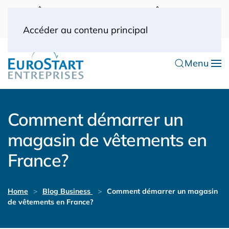
UK: 0044(0) 203 445 0916
FRANCE: 0033
(0) 1 53 57 49 10
0033 (0) 6 70 52 11 09
Accéder au contenu principal
Menu
Comment démarrer un
magasin de vêtements en
France?
Home
Blog Business
Comment démarrer un magasin
de vêtements en France?