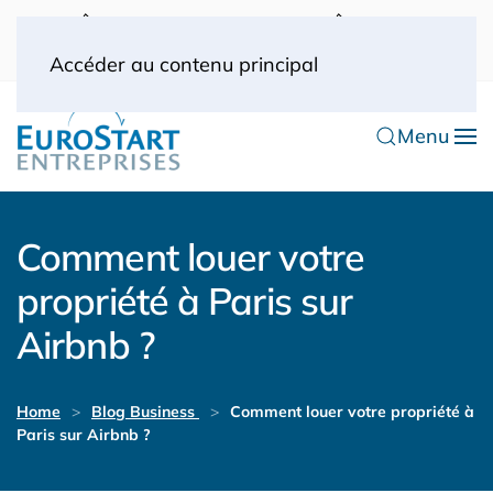
UK: 0044(0) 203 445 0916
FRANCE: 0033
(0) 1 53 57 49 10
0033 (0) 6 70 52 11 09
Accéder au contenu principal
Menu
Comment louer votre
propriété à Paris sur
Airbnb ?
Home
Blog Business
Comment louer votre propriété à
Paris sur Airbnb ?