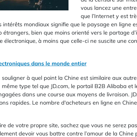
vous lancez une entre
que l’Internet y est t
s intérêts mondiaux signifie que le paysage en ligne e
b étrangers, bien que moins orienté vers le partage d’i
lectronique, à moins que celle-ci ne suscite une contr
ectroniques dans le monde entier
 souligner à quel point la Chine est similaire aux autr
u même type tel que JD.com, le portail B2B Alibaba et 
ngagées dans une course aux moyens de livraison. JD
sons rapides. Le nombre d'acheteurs en ligne en Chine
aire de votre propre site, sachez que vous ne serez p
alement devoir vous battre contre l’amour de la Chine 