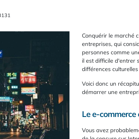
3131
Conquérir le marché ch
entreprises, qui consi
personnes comme une o
il est difficile d'entr
différences culturell
Voici donc un récapitu
démarrer une entrepr
Le e-commerce 
Vous avez probableme
de la censure sur Inte