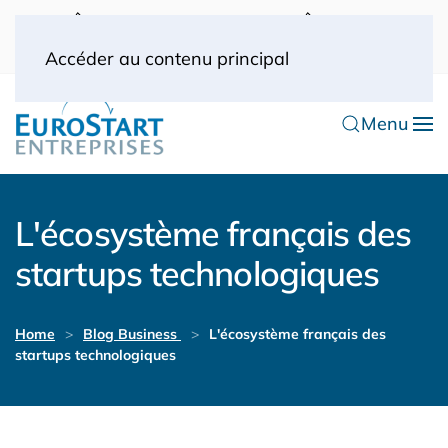
UK: 0044(0) 203 445 0916
FRANCE: 0033
(0) 1 53 57 49 10
0033 (0) 6 70 52 11 09
Accéder au contenu principal
Menu
L'écosystème français des
startups technologiques
Home
Blog Business
L'écosystème français des
startups technologiques