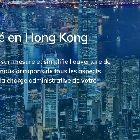
té en Hong Kong
sur-mesure et simplifie l'ouverture de
s nous occupons de tous les aspects
la charge administrative de votre