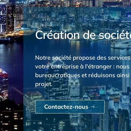
Création de socié
Notre société propose des services 
votre entreprise à l'étranger : nou
bureaucratiques et réduisons ainsi 
projet.
Contactez-nous