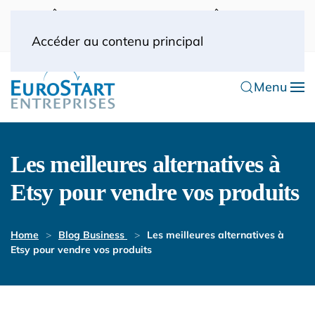
UK: 0044(0) 203 445 0916
FRANCE: 0033
(0) 1 53 57 49 10
0033 (0) 6 70 52 11 09
Accéder au contenu principal
Menu
Les meilleures alternatives à
Etsy pour vendre vos produits
Home
Blog Business
Les meilleures alternatives à
Etsy pour vendre vos produits