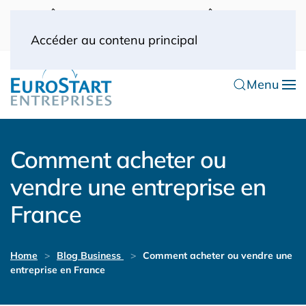
UK: 0044(0) 203 445 0916
FRANCE: 0033
(0) 1 53 57 49 10
0033 (0) 6 70 52 11 09
Accéder au contenu principal
Menu
Comment acheter ou
vendre une entreprise en
France
Home
Blog Business
Comment acheter ou vendre une
entreprise en France