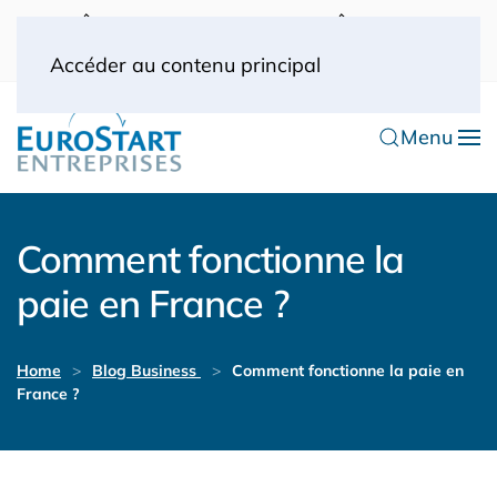
UK: 0044(0) 203 445 0916
FRANCE: 0033
(0) 1 53 57 49 10
0033 (0) 6 70 52 11 09
Accéder au contenu principal
Menu
Comment fonctionne la
paie en France ?
Home
Blog Business
Comment fonctionne la paie en
France ?