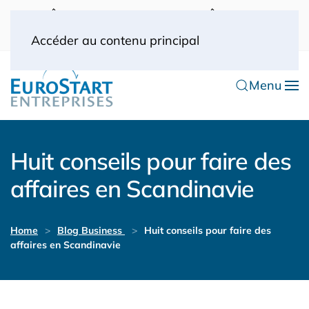
UK: 0044(0) 203 445 0916
FRANCE: 0033
(0) 1 53 57 49 10
0033 (0) 6 70 52 11 09
Accéder au contenu principal
Menu
Huit conseils pour faire des
affaires en Scandinavie
Home
Blog Business
Huit conseils pour faire des
affaires en Scandinavie