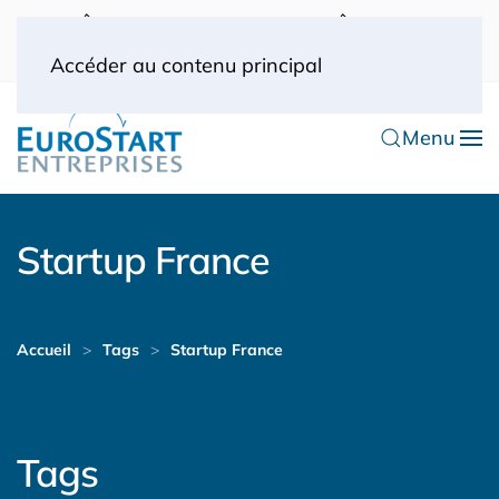
UK: 0044(0) 203 445 0916
FRANCE: 0033
(0) 1 53 57 49 10
0033 (0) 6 70 52 11 09
Accéder au contenu principal
Menu
Startup France
Accueil
Tags
Startup France
Tags