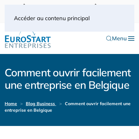
UK: 0044(0) 203 445 0916
FRANCE: 0033
(0) 1 53 57 49 10
0033 (0) 6 70 52 11 09
Accéder au contenu principal
Menu
Comment ouvrir facilement
une entreprise en Belgique
Home
Blog Business
Comment ouvrir facilement une
entreprise en Belgique