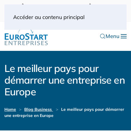
UK: 0044(0) 203 445 0916
FRANCE: 0033
(0) 1 53 57 49 10
0033 (0) 6 70 52 11 09
Accéder au contenu principal
Menu
Le meilleur pays pour
démarrer une entreprise en
Europe
Home
Blog Business
Le meilleur pays pour démarrer
une entreprise en Europe