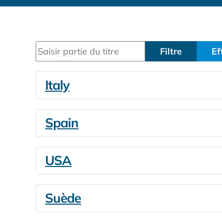
Saisir partie du titre
Filtre
Ef
Italy
Spain
USA
Suède