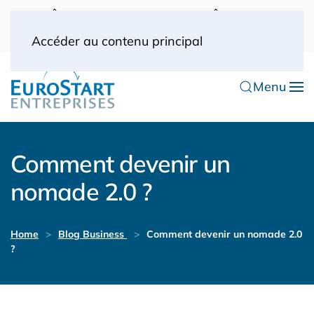
UK: 0044(0) 203 445 0916
FRANCE: 0033
(0) 1 53 57 49 10
0033 (0) 6 70 52 11 09
Accéder au contenu principal
Menu
Comment devenir un
nomade 2.0 ?
Home
Blog Business
Comment devenir un nomade 2.0
?