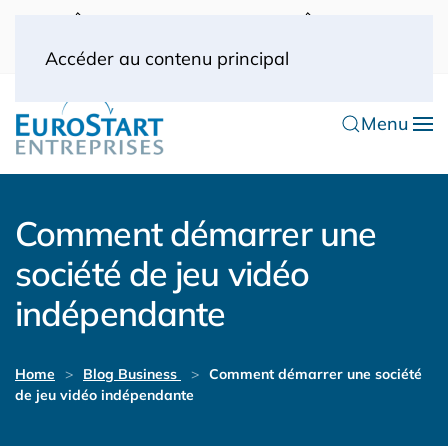
UK: 0044(0) 203 445 0916
FRANCE: 0033
(0) 1 53 57 49 10
0033 (0) 6 70 52 11 09
Accéder au contenu principal
Menu
Comment démarrer une
société de jeu vidéo
indépendante
Home
Blog Business
Comment démarrer une société
de jeu vidéo indépendante