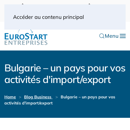
UK: 0044(0) 203 445 0916
FRANCE: 0033
(0) 1 53 57 49 10
0033 (0) 6 70 52 11 09
Accéder au contenu principal
Menu
Bulgarie – un pays pour vos
activités d'import/export
Home
Blog Business
Bulgarie – un pays pour vos
activités d'import/export