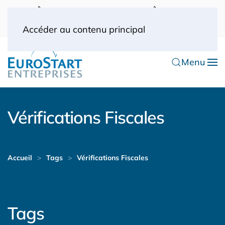
UK: 0044(0) 203 445 0916
FRANCE: 0033
(0) 1 53 57 49 10
0033 (0) 6 70 52 11 09
Accéder au contenu principal
Menu
Vérifications Fiscales
Accueil
Tags
Vérifications Fiscales
Tags