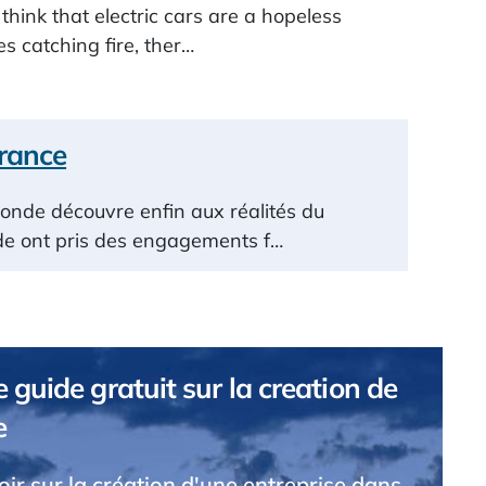
hink that electric cars are a hopeless
es catching fire, ther…
rance
Monde découvre enfin aux réalités du
de ont pris des engagements f…
 guide gratuit sur la creation de
e
voir sur la création d'une entreprise dans