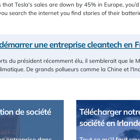
that Tesla's sales are down by 45% in Europe, you’d t
ou search the internet you find stories of their batteri
émarrer une entreprise cleantech en F
orts du président récemment élu, il semblerait que le 
imatique. De grands pollueurs comme la Chine et l'In
tion de société
Télécharger notre
société en Irland
une entreprise dans
Tout ce qu’il faut sa