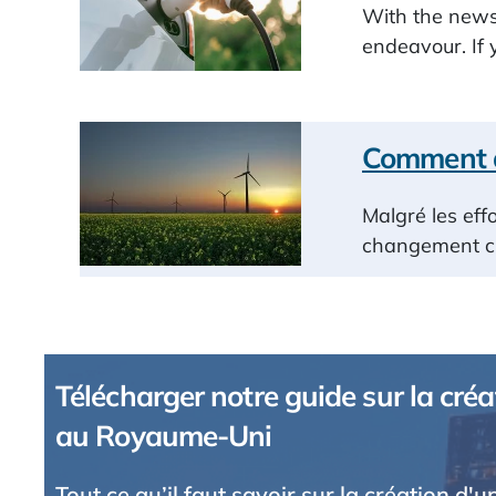
With the news 
endeavour. If y
Comment d
Malgré les eff
changement cl
Télécharger notre guide sur la créa
au Royaume-Uni
Tout ce qu’il faut savoir sur la création d'