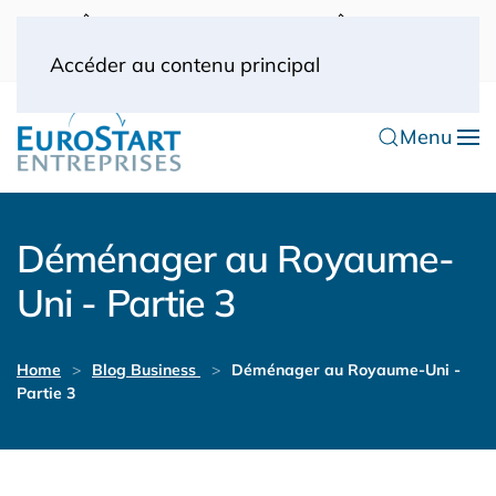
UK: 0044(0) 203 445 0916
FRANCE: 0033
(0) 1 53 57 49 10
0033 (0) 6 70 52 11 09
Accéder au contenu principal
Menu
Déménager au Royaume-
Uni - Partie 3
Home
Blog Business
Déménager au Royaume-Uni -
Partie 3