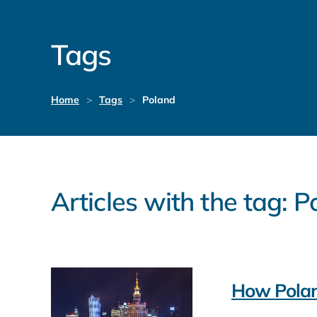
Tags
Home
Tags
Poland
Articles with the tag: 
How Polan