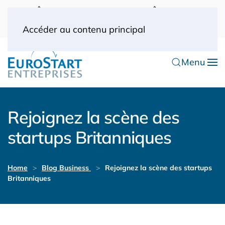
UK: 0044(0) 203 445 0916
FRANCE: 0033
(0) 1 53 57 49 10
0033 (0) 6 70 52 11 09
Accéder au contenu principal
Menu
Rejoignez la scène des
startups Britanniques
Home
Blog Business
Rejoignez la scène des startups
Britanniques