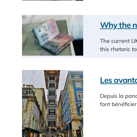
Why the ne
The current U
this rhetoric 
Les avanta
Depuis la pand
font bénéficie