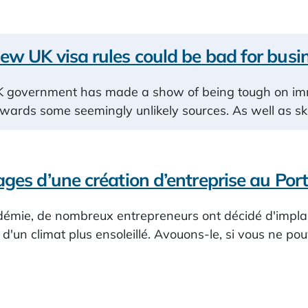
w UK visa rules could be bad for busi
K government has made a show of being tough on imm
towards some seemingly unlikely sources. As well as s
ges d’une création d’entreprise au Por
émie, de nombreux entrepreneurs ont décidé d'implant
r d'un climat plus ensoleillé. Avouons-le, si vous ne po